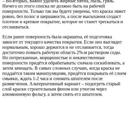
– Во-вторых, важно
удалить жирные пятна, пыль, грязь
.
Ничего из этого списка не должно быть на рабочей
поверхности. Только так вы будете уверены, что краска ляжет
ровно, без полос и шершавости, а после высыхания создаст
плотное и крепкое покрытие, которое не станет трескаться и
отслаиваться.
Если ранее поверхность была окрашена
, её подготовка
зависит от текущего качества покрытия. Если оно выглядит
нормальным, хорошо держится и не отслаивается, тогда
достаточно помыть рабочую область 2%-м раствором соды.
Но потресканные, морщинистые и некачественные
поверхности придётся обрабатывать: сначала соскабливать, а
затем зачищать. В самых сложных случаях, когда краска не
поддаётся таким манипуляциям, придётся покрывать её слоем
смывки, ждать 1-2 часа и снимать шпателем после
размягчения. Альтернативный вариант – подогреть старый
слой краски строительным феном или утюгом через
алюминиевую фольгу, а затем снять его шпателем.