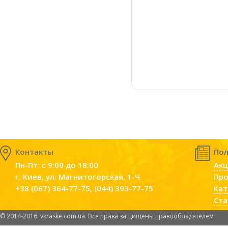
Контакты
Пол
Пн-Пт: с 9:00 до 18:00
Акц
г. Киев, ул. Магнитогорская, 1-Ч
Пр
+38 (067) 364-77-75, (044) 393-77-75
Кат
Ста
© 2014-2016. vkraske.com.ua. Все права защищены правообладателем